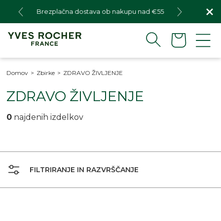
Preskoči
Brezplačna dostava ob nakupu nad €55
na
vsebino
Košari
Domov
>
Zbirke
>
ZDRAVO ŽIVLJENJE
Z
ZDRAVO ŽIVLJENJE
b
0
najdenih izdelkov
i
r
k
FILTRIRANJE IN RAZVRŠČANJE
a
: