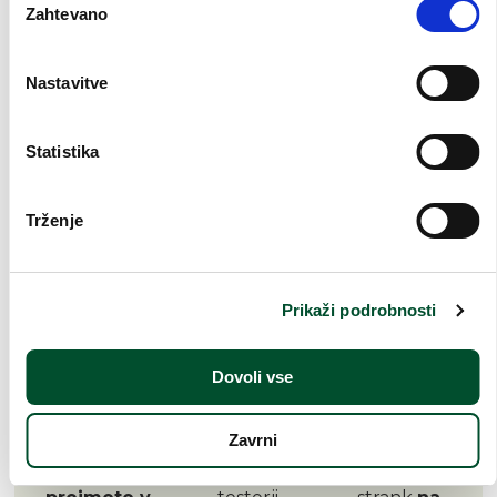
Zahtevano
soglasja
ANTI-AGE NEGA
NEGA USTNIC
ŽENSKI VONJI
MOŠKE DIŠAVE
Nastavitve
ZAŠČITNI FAKTOR
NEGA LAS
MONOI
IDEJE ZA DARILA
Statistika
Trženje
Dostava v
Varno
Možnost
roku
kartično
plačila
Prikaži podrobnosti
2 – eh
plačilo
ob prevzemu
delovnih dni
Dovoli vse
Zavrni
Darilne pakete
Na voljo
Zadovoljstvo