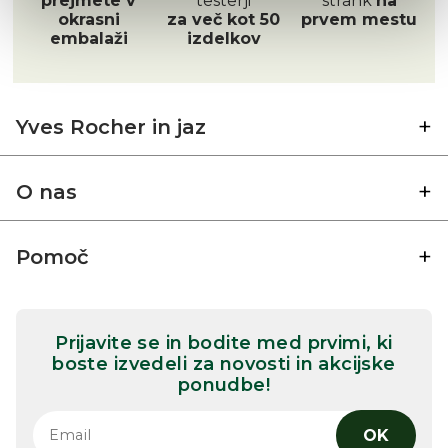
prejmete v
testerji
strank
na
okrasni
za več kot 50
prvem mestu
embalaži
izdelkov
Yves Rocher in jaz
O nas
Pomoč
Prijavite se in bodite med prvimi, ki
boste izvedeli za novosti in akcijske
ponudbe!
OK