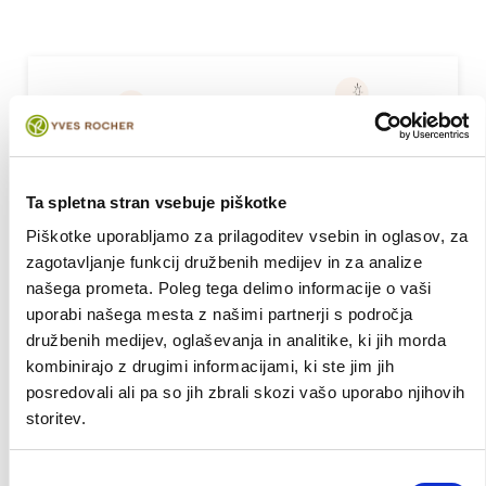
Pridelano na
100%
naravne
naših ekoloških
aktivne sestavine
poljih
Ta spletna stran vsebuje piškotke
Piškotke uporabljamo za prilagoditev vsebin in oglasov, za
Pretvorjeno v
zagotavljanje funkcij družbenih medijev in za analize
ekološko
našega prometa. Poleg tega delimo informacije o vaši
oblikovane
uporabi našega mesta z našimi partnerji s področja
izdelke
družbenih medijev, oglaševanja in analitike, ki jih morda
kombinirajo z drugimi informacijami, ki ste jim jih
posredovali ali pa so jih zbrali skozi vašo uporabo njihovih
storitev.
Poglej
več
Izbira