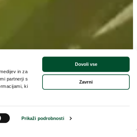
vodinarava"
Dovoli vse
medijev in za
i partnerji s
Zavrni
ormacijami, ki
Prikaži podrobnosti