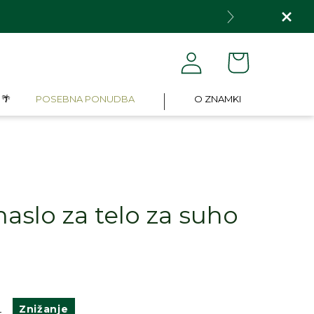
Košarica
Prijava
 🌴
POSEBNA PONUDBA
O ZNAMKI
aslo za telo za suho
dna
Znižanje
0