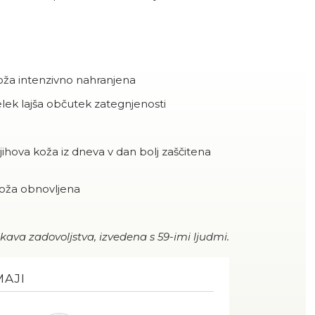
 koža intenzivno nahranjena
zdelek lajša občutek zategnjenosti
 njihova koža iz dneva v dan bolj zaščitena
 koža obnovljena
skava zadovoljstva, izvedena s 59-imi ljudmi.
MAJI