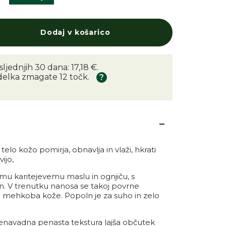
a
Dodaj v košarico
količino za izdelek Penasto ma
čaj količino za izdelek Penasto 
sljednjih 30 dana: 17,18 €.
elka zmagate 12 točk.
elo kožo pomirja, obnavlja in vlaži, hkrati
vijo,
mu karitejevemu maslu in ognjiču, s
n. V trenutku nanosa se takoj povrne
in mehkoba kože. Popoln je za suho in zelo
enavadna penasta tekstura lajša občutek