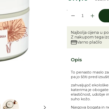
cena
cen
Pomanjšaš 
Pove
Najbolja cijena u po
Z nakupom tega izd
Varno plačilo
Opis
To penasto maslo za t
pa jo ščiti pred izsušit
zahvaljujoč ekološke
nem načinu
katerima je obogate
elastičnost, udobje 
suho kožo.
Njegova bogata in n