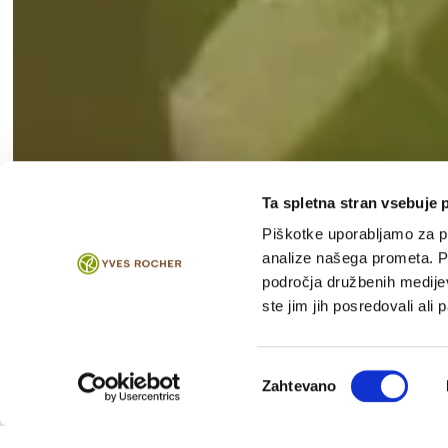
"Pri vsem,
Ta spletna stran vsebuje 
Piškotke uporabljamo za pr
analize našega prometa. Po
področja družbenih medijev,
ste jim jih posredovali ali 
Izbira
Zahtevano
soglasja