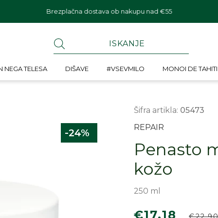
Brezplačna dostava ob nakupu nad €55
N NEGA TELESA
DIŠAVE
#VSEVMILO
MONOI DE TAHITI
Šifra artikla:
05473
REPAIR
-24%
Penasto m
kožo
250 ml
Znižana
Re
€17,18
€22,9