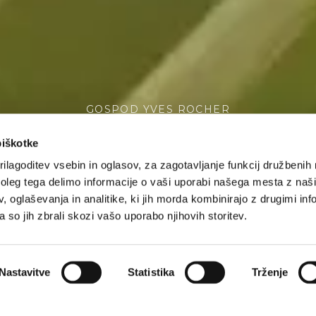
GOSPOD YVES ROCHER
 kar počnem, me 
piškotke
ilagoditev vsebin in oglasov, za zagotavljanje funkcij družbenih 
leg tega delimo informacije o vaši uporabi našega mesta z našim
 oglaševanja in analitike, ki jih morda kombinirajo z drugimi inf
Izvedi več o tem
pa so jih zbrali skozi vašo uporabo njihovih storitev.
Nastavitve
Statistika
Trženje