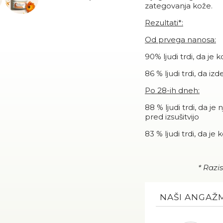
zategovanja kože.
Rezultati*:
Od prvega nanosa:
90% ljudi trdi, da je
86 % ljudi trdi, da i
Po 28-ih dneh:
88 % ljudi trdi, da je
pred izsušitvijo
83 % ljudi trdi, da je
* Razi
NAŠI ANGAŽ