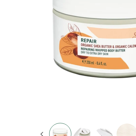
Predstavnostne vsebine 1 odprite v modal