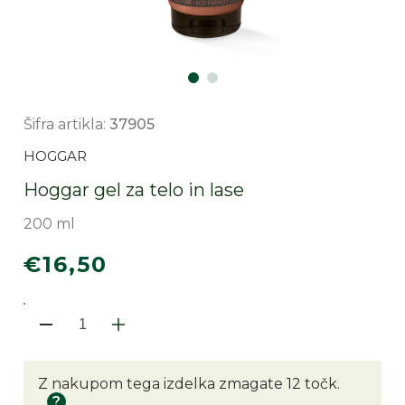
Šifra artikla:
37905
HOGGAR
Hoggar gel za telo in lase
200 ml
Redna
€16,50
cena
Pomanjšaš količino za izdele
Povečaj količino za iz
Z nakupom tega izdelka zmagate 12 točk.