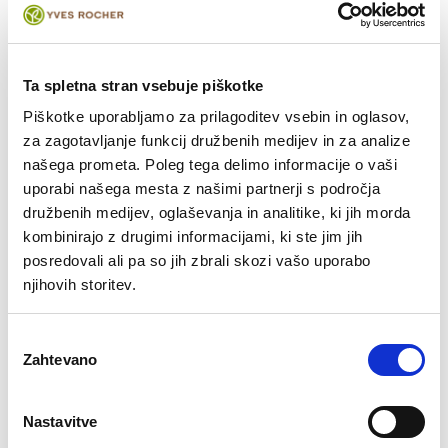
Hoggar toaletne vode.
Sestavine
Ta spletna stran vsebuje piškotke
Piškotke uporabljamo za prilagoditev vsebin in oglasov,
za zagotavljanje funkcij družbenih medijev in za analize
Ocene strank
našega prometa. Poleg tega delimo informacije o vaši
uporabi našega mesta z našimi partnerji s področja
Bodi prvi, ki napiše oceno
družbenih medijev, oglaševanja in analitike, ki jih morda
kombinirajo z drugimi informacijami, ki ste jim jih
posredovali ali pa so jih zbrali skozi vašo uporabo
NAPIŠI OCENO
njihovih storitev.
Izbira
Zahtevano
soglasja
Nastavitve