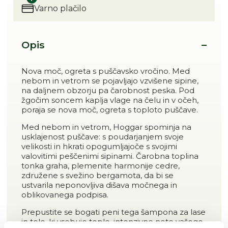
Varno plačilo
Opis
Nova moč, ogreta s puščavsko vročino. Med
nebom in vetrom se pojavljajo vzvišene sipine,
na daljnem obzorju pa čarobnost peska. Pod
žgočim soncem kaplja vlage na čelu in v očeh,
poraja se nova moč, ogreta s toploto puščave.
Med nebom in vetrom, Hoggar spominja na
usklajenost puščave: s poudarjanjem svoje
velikosti in hkrati opogumljajoče s svojimi
valovitimi peščenimi sipinami. Čarobna toplina
tonka graha, plemenite harmonije cedre,
združene s svežino bergamota, da bi se
ustvarila neponovljiva dišava močnega in
oblikovanega podpisa.
Prepustite se bogati peni tega šampona za lase
in telo, ki vsebuje tople, intenzivne note vašege