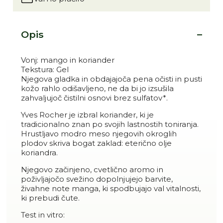
Opis
Vonj: mango in koriander
Tekstura: Gel
Njegova gladka in obdajajoča pena očisti in pusti
kožo rahlo odišavljeno, ne da bi jo izsušila
zahvaljujoč čistilni osnovi brez sulfatov*.
Yves Rocher je izbral koriander, ki je
tradicionalno znan po svojih lastnostih toniranja.
Hrustljavo modro meso njegovih okroglih
plodov skriva bogat zaklad: eterično olje
koriandra.
Njegovo začinjeno, cvetlično aromo in
poživljajočo svežino dopolnjujejo barvite,
živahne note manga, ki spodbujajo val vitalnosti,
ki prebudi čute.
Test in vitro: