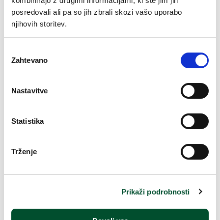
kombinirajo z drugimi informacijami, ki ste jim jih
posredovali ali pa so jih zbrali skozi vašo uporabo
VEGANSKA
FORMULA
njihovih storitev.
Izbira
Sestavine
Zahtevano
soglasja
Nastavitve
Ocene strank
Statistika
Bodi prvi, ki napiše oceno
Trženje
NAPIŠI OCENO
Prikaži podrobnosti