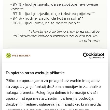
- 97 % - ljudi je izjavilo, da se spoštuje ravnovesje
kože**
- 97 % - ljudi je izjavilo, da je tekstura prijetna**
- 94 % - ljudi je izjavilo, da koža ni suha**
- 86 % - ljudi pravi, da se dobro peni**
* Površinsko aktivna snov brez sulfatov
**Objektivna klinična raziskva za 21 dni na 329-
ih primerih
NAŠI ANGAŽMAJI
Ta spletna stran vsebuje piškotke
Piškotke uporabljamo za prilagoditev vsebin in oglasov,
94% SESTAVIN
BREZ SULFATOV
100%
za zagotavljanje funkcij družbenih medijev in za analize
NARAVNEGA
RECIKLIRANA
IZVORA
PLASTIČNA
našega prometa. Poleg tega delimo informacije o vaši
STEKLENIČKA
uporabi našega mesta z našimi partnerji s področja
družbenih medijev, oglaševanja in analitike, ki jih morda