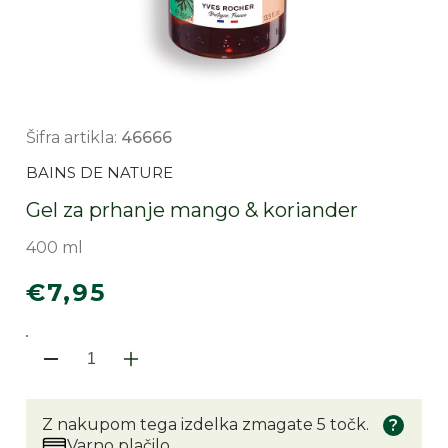
Šifra artikla:
46666
BAINS DE NATURE
Gel za prhanje mango & koriander
400 ml
Redna
€7,95
cena
Pomanjšaš količino za izde
Povečaj količino za i
Z nakupom tega izdelka zmagate 5 točk.
Varno plačilo